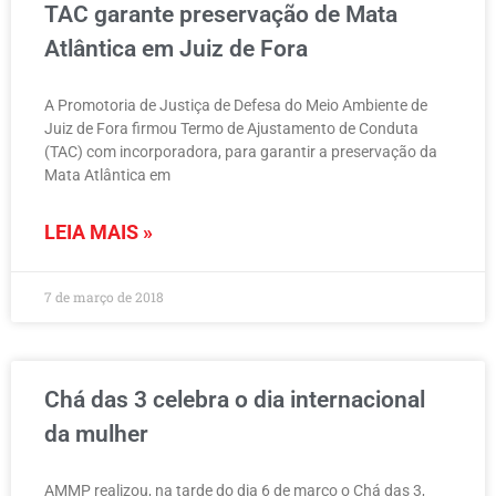
TAC garante preservação de Mata
á
á
á
á
á
á
á
Atlântica em Juiz de Fora
g
g
g
g
g
g
g
i
i
i
i
i
i
i
A Promotoria de Justiça de Defesa do Meio Ambiente de
n
n
n
n
n
n
n
Juiz de Fora firmou Termo de Ajustamento de Conduta
(TAC) com incorporadora, para garantir a preservação da
a
a
a
a
a
a
a
Mata Atlântica em
LEIA MAIS »
7 de março de 2018
Chá das 3 celebra o dia internacional
da mulher
AMMP realizou, na tarde do dia 6 de março o Chá das 3,