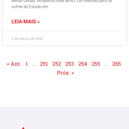
Minas Gerais, recuperou mais de R$ 230 milhões para os
cofres do Estado em
LEIA MAIS »
2 de março de 2018
« Ant.
1
…
251
252
253
254
255
…
265
Próx. »