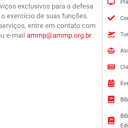
Pl
viços exclusivos para a defesa
 o exercício de suas funções.
Co
 serviços, entre em contato com
Tu
ou e-mail
ammp@ammp.org.br
As
Cl
Ev
Bib
Bib
Ed