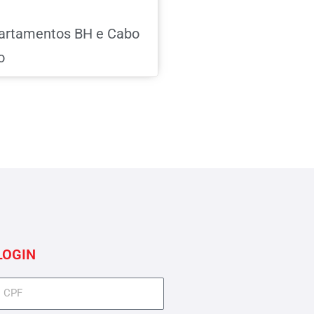
artamentos BH e Cabo
o
LOGIN
cpf