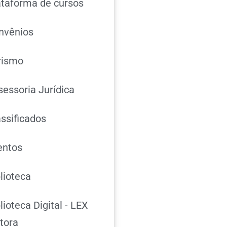
ataforma de cursos
nvênios
rismo
sessoria Jurídica
assificados
entos
lioteca
lioteca Digital - LEX
itora