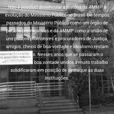
Não é possível desvincular a história da AMMP à
evolução do Ministério Público no Brasil. De tempos
passados do Ministério Público como um órgão de
poucas prerrogativas e da AMMP como a união de
uns poucos promotores e procuradores de Justiça,
amigos, cheios de boa-vontade e idealismo restam
lembranças. Nesses anos que se passaram o
idealismo e a boa vontade unidos a muito trabalho
solidificaram em posição de destaque as duas
instituições.