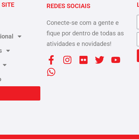
 SITE
REDES SOCIAIS
Conecte-se com a gente e
fique por dentro de todas as
cional
atividades e novidades!
s
F
W
I
F
T
Y
a
h
n
l
w
o
c
a
s
i
i
u
o
e
t
t
c
t
t
b
s
a
k
t
u
o
a
g
r
e
b
o
p
r
r
e
k
p
a
-
m