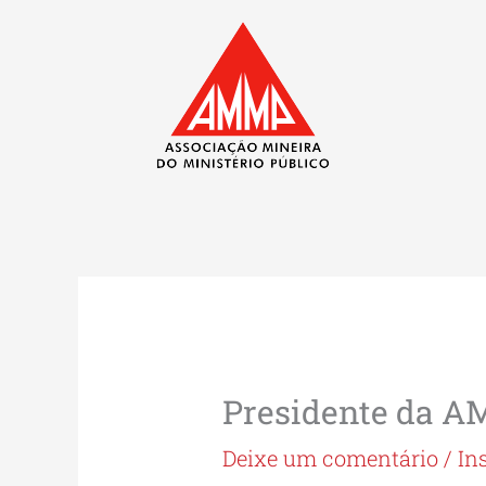
Ir
para
o
conteúdo
Presidente da AM
Deixe um comentário
/
In