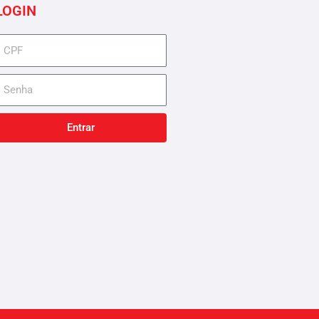
LOGIN
cpf
senha
Entrar