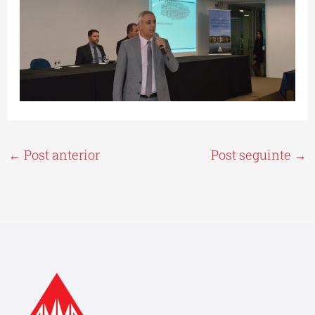
←
Post anterior
Post seguinte
→