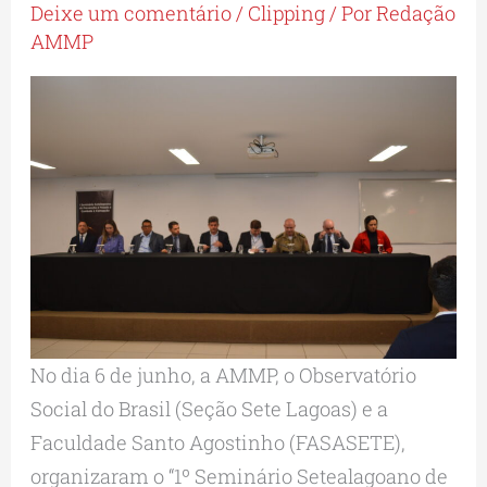
Deixe um comentário
/
Clipping
/ Por
Redação
AMMP
No dia 6 de junho, a AMMP, o Observatório
Social do Brasil (Seção Sete Lagoas) e a
Faculdade Santo Agostinho (FASASETE),
organizaram o “1º Seminário Setealagoano de