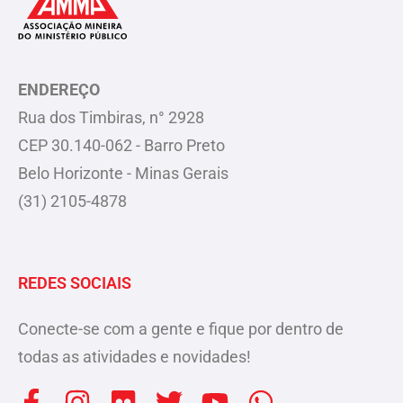
ENDEREÇO
Rua dos Timbiras, n° 2928
CEP 30.140-062 - Barro Preto
Belo Horizonte - Minas Gerais
(31) 2105-4878
REDES SOCIAIS
Conecte-se com a gente e fique por dentro de
todas as atividades e novidades!
F
I
F
T
Y
W