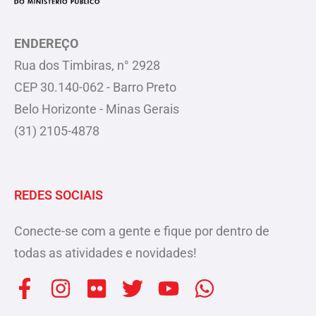
ENDEREÇO
Rua dos Timbiras, n° 2928
CEP 30.140-062 - Barro Preto
Belo Horizonte - Minas Gerais
(31) 2105-4878
REDES SOCIAIS
Conecte-se com a gente e fique por dentro de
todas as atividades e novidades!
F
I
F
T
Y
W
a
n
l
w
o
h