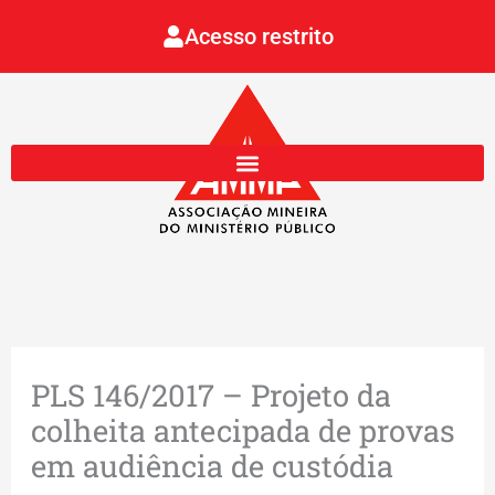
Ir
Acesso restrito
para
o
conteúdo
PLS 146/2017 – Projeto da
colheita antecipada de provas
em audiência de custódia