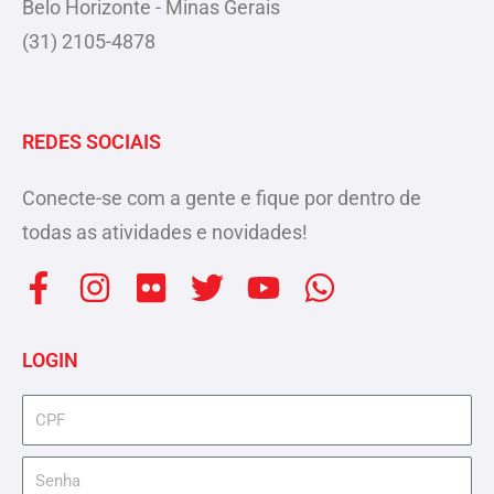
Belo Horizonte - Minas Gerais
(31) 2105-4878
REDES SOCIAIS
Conecte-se com a gente e fique por dentro de
todas as atividades e novidades!
F
I
F
T
Y
W
a
n
l
w
o
h
c
s
i
i
u
a
LOGIN
e
t
c
t
t
t
b
a
k
t
u
s
cpf
o
g
r
e
b
a
senha
o
r
r
e
p