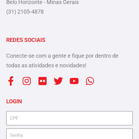
Belo Horizonte - Minas Gerais
(31) 2105-4878
REDES SOCIAIS
Conecte-se com a gente e fique por dentro de
todas as atividades e novidades!
F
I
F
T
Y
W
a
n
l
w
o
h
c
s
i
i
u
a
LOGIN
e
t
c
t
t
t
b
a
k
t
u
s
cpf
o
g
r
e
b
a
senha
o
r
r
e
p