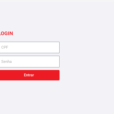
LOGIN
cpf
senha
Entrar