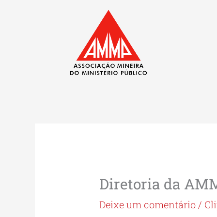
Ir
para
o
conteúdo
Diretoria da AM
Deixe um comentário
/
Cl