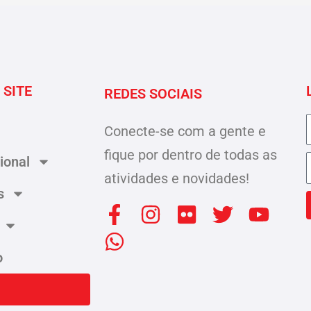
 SITE
REDES SOCIAIS
Conecte-se com a gente e
fique por dentro de todas as
cional
atividades e novidades!
s
F
W
I
F
T
Y
a
h
n
l
w
o
c
a
s
i
i
u
o
e
t
t
c
t
t
b
s
a
k
t
u