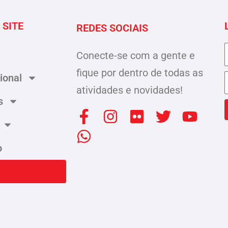
 SITE
REDES SOCIAIS
Conecte-se com a gente e
fique por dentro de todas as
cional
atividades e novidades!
s
F
W
I
F
T
Y
a
h
n
l
w
o
c
a
s
i
i
u
o
e
t
t
c
t
t
b
s
a
k
t
u
o
a
g
r
e
b
o
p
r
r
e
k
p
a