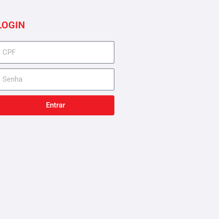
LOGIN
cpf
senha
Entrar