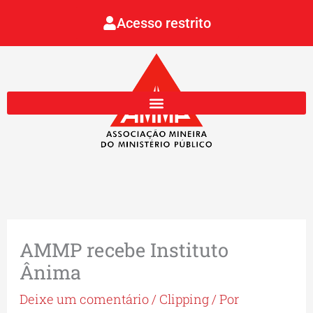
Ir
Acesso restrito
para
o
conteúdo
AMMP recebe Instituto
Ânima
Deixe um comentário
/
Clipping
/ Por