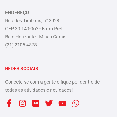
ENDEREÇO
Rua dos Timbiras, n° 2928
CEP 30.140-062 - Barro Preto
Belo Horizonte - Minas Gerais
(31) 2105-4878
REDES SOCIAIS
Conecte-se com a gente e fique por dentro de
todas as atividades e novidades!
F
I
F
T
Y
W
a
n
l
w
o
h