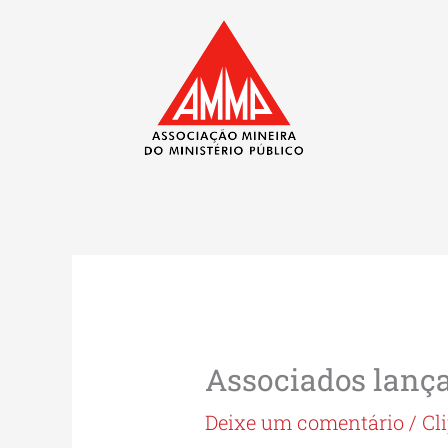
Ir
para
o
conteúdo
Associados lança
Deixe um comentário
/
Cl