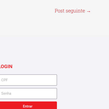
Post seguinte
→
LOGIN
cpf
senha
Entrar