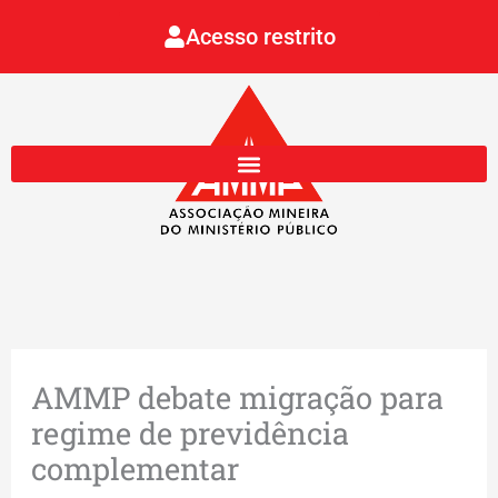
Ir
Acesso restrito
para
o
conteúdo
AMMP debate migração para
regime de previdência
complementar