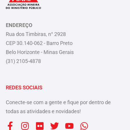
ENDEREÇO
Rua dos Timbiras, n° 2928
CEP 30.140-062 - Barro Preto
Belo Horizonte - Minas Gerais
(31) 2105-4878
REDES SOCIAIS
Conecte-se com a gente e fique por dentro de
todas as atividades e novidades!
F
I
F
T
Y
W