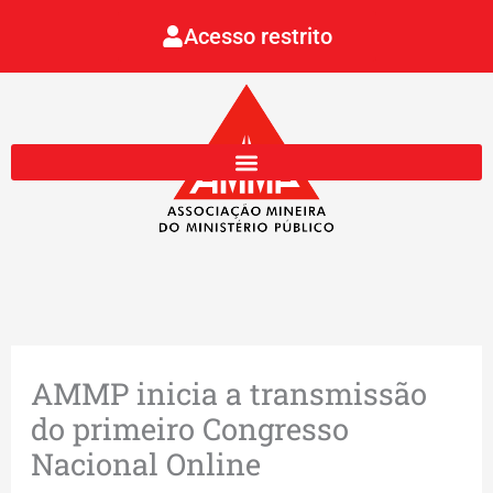
Ir
Acesso restrito
para
o
conteúdo
AMMP inicia a transmissão
do primeiro Congresso
Nacional Online