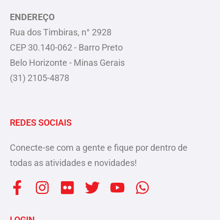
ENDEREÇO
Rua dos Timbiras, n° 2928
CEP 30.140-062 - Barro Preto
Belo Horizonte - Minas Gerais
(31) 2105-4878
REDES SOCIAIS
Conecte-se com a gente e fique por dentro de
todas as atividades e novidades!
F
I
F
T
Y
W
a
n
l
w
o
h
c
s
i
i
u
a
LOGIN