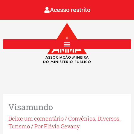
Ir
Acesso restrito
para
o
conteúdo
Visamundo
Deixe um comentário
/
Convênios
,
Diversos
,
Turismo
/ Por
Flávia Gevany