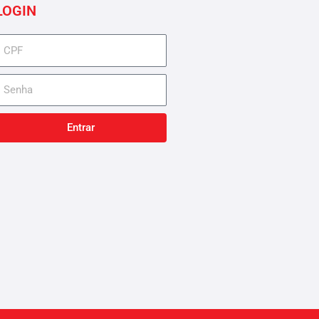
LOGIN
cpf
senha
Entrar