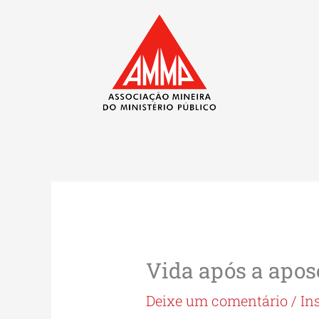
Ir
para
o
conteúdo
Vida após a apos
Deixe um comentário
/
In