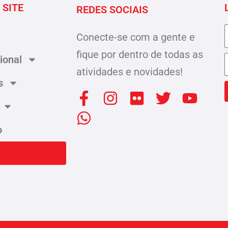
 SITE
REDES SOCIAIS
Conecte-se com a gente e
fique por dentro de todas as
cional
atividades e novidades!
s
F
W
I
F
T
Y
a
h
n
l
w
o
c
a
s
i
i
u
o
e
t
t
c
t
t
b
s
a
k
t
u
o
a
g
r
e
b
o
p
r
r
e
k
p
a
-
m