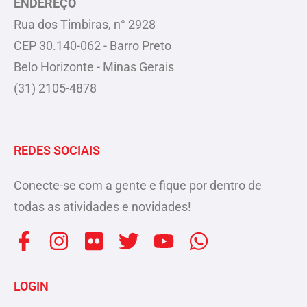
ENDEREÇO
Rua dos Timbiras, n° 2928
CEP 30.140-062 - Barro Preto
Belo Horizonte - Minas Gerais
(31) 2105-4878
REDES SOCIAIS
Conecte-se com a gente e fique por dentro de
todas as atividades e novidades!
F
I
F
T
Y
W
a
n
l
w
o
h
c
s
i
i
u
a
LOGIN
e
t
c
t
t
t