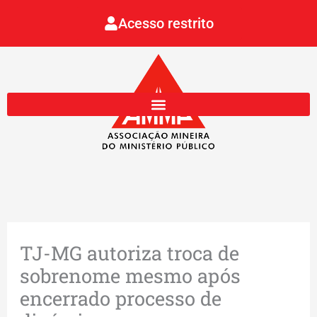
Ir
Acesso restrito
para
o
conteúdo
TJ-MG autoriza troca de
sobrenome mesmo após
encerrado processo de