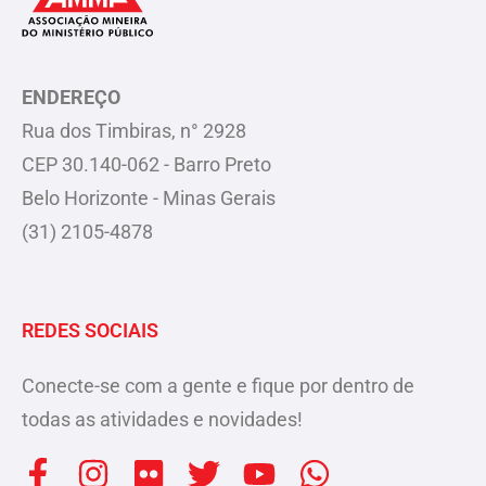
ENDEREÇO
Rua dos Timbiras, n° 2928
CEP 30.140-062 - Barro Preto
Belo Horizonte - Minas Gerais
(31) 2105-4878
REDES SOCIAIS
Conecte-se com a gente e fique por dentro de
todas as atividades e novidades!
F
I
F
T
Y
W