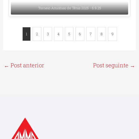
Torneio Amistoso de Tênis 2025 - 6.9.25
1
2
3
4
5
6
7
8
9
←
Post anterior
Post seguinte
→