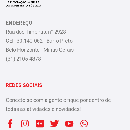
ENDEREÇO
Rua dos Timbiras, n° 2928
CEP 30.140-062 - Barro Preto
Belo Horizonte - Minas Gerais
(31) 2105-4878
REDES SOCIAIS
Conecte-se com a gente e fique por dentro de
todas as atividades e novidades!
F
I
F
T
Y
W