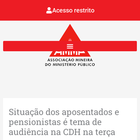
Ir
Acesso restrito
para
o
conteúdo
Situação dos aposentados e
pensionistas é tema de
audiência na CDH na terça