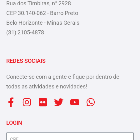
Rua dos Timbiras, n° 2928
CEP 30.140-062 - Barro Preto
Belo Horizonte - Minas Gerais
(31) 2105-4878
REDES SOCIAIS
Conecte-se com a gente e fique por dentro de
todas as atividades e novidades!
F
I
F
T
Y
W
a
n
l
w
o
h
c
s
i
i
u
a
LOGIN
e
t
c
t
t
t
b
a
k
t
u
s
cpf