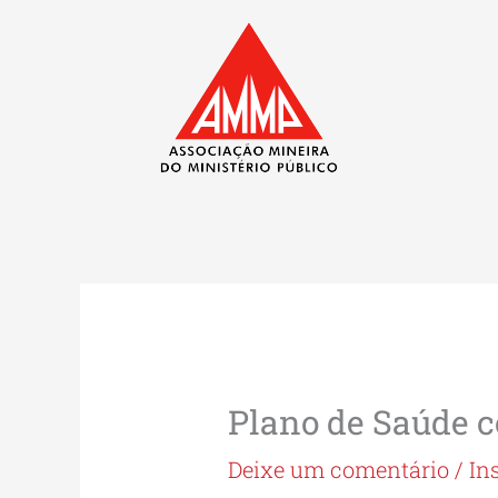
Ir
para
o
conteúdo
Plano de Saúde 
Deixe um comentário
/
In