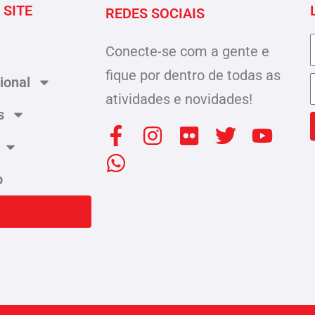
 SITE
REDES SOCIAIS
Conecte-se com a gente e
fique por dentro de todas as
cional
atividades e novidades!
s
F
W
I
F
T
Y
a
h
n
l
w
o
c
a
s
i
i
u
o
e
t
t
c
t
t
b
s
a
k
t
u
o
a
g
r
e
b
o
p
r
r
e
k
p
a
-
m