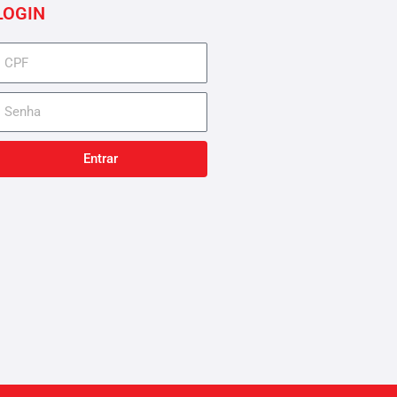
LOGIN
cpf
senha
Entrar