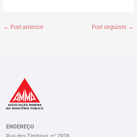
←
Post anterior
Post seguinte
→
ENDEREÇO
Rua dos Timbiras, n° 2928