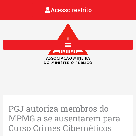
Ir
Acesso restrito
para
o
conteúdo
PGJ autoriza membros do
MPMG a se ausentarem para
Curso Crimes Cibernéticos