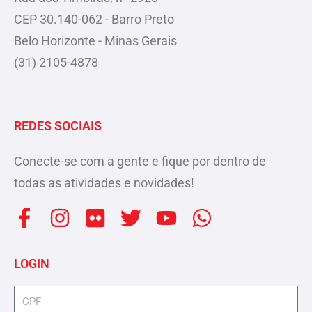
CEP 30.140-062 - Barro Preto
Belo Horizonte - Minas Gerais
(31) 2105-4878
REDES SOCIAIS
Conecte-se com a gente e fique por dentro de
todas as atividades e novidades!
F
I
F
T
Y
W
a
n
l
w
o
h
c
s
i
i
u
a
LOGIN
e
t
c
t
t
t
b
a
k
t
u
s
cpf