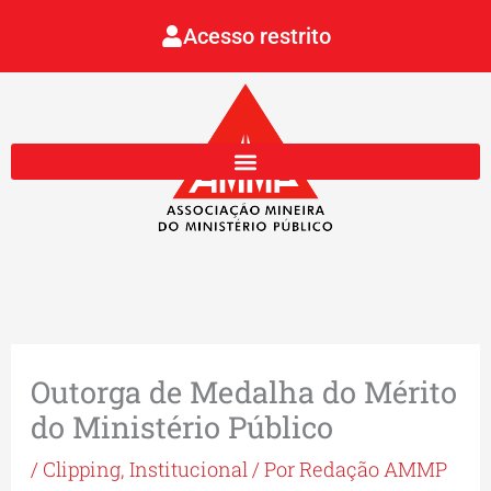
Ir
Acesso restrito
para
o
conteúdo
Outorga de Medalha do Mérito
do Ministério Público
/
Clipping
,
Institucional
/ Por
Redação AMMP