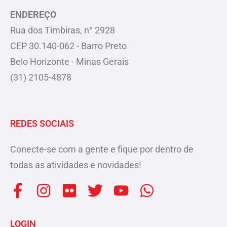
ENDEREÇO
Rua dos Timbiras, n° 2928
CEP 30.140-062 - Barro Preto
Belo Horizonte - Minas Gerais
(31) 2105-4878
REDES SOCIAIS
Conecte-se com a gente e fique por dentro de
todas as atividades e novidades!
F
I
F
T
Y
W
a
n
l
w
o
h
c
s
i
i
u
a
LOGIN