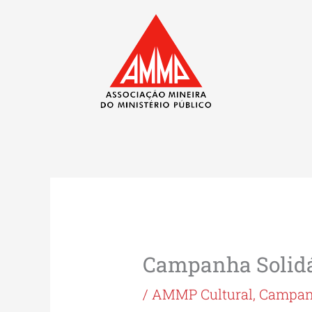
Ir
para
o
conteúdo
Campanha Solidá
/
AMMP Cultural
,
Campanh