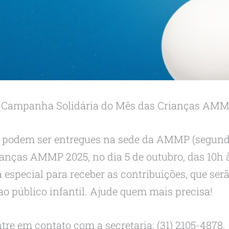
da Campanha Solidária do Mês das Crianças AMM
 podem ser entregues na sede da AMMP (segunda 
ianças AMMP 2025, no dia 5 de outubro, das 10h à
 especial para receber as contribuições, que ser
ao público infantil. Ajude quem mais precisa!
tre em contato com a secretaria: (31) 2105-4878.