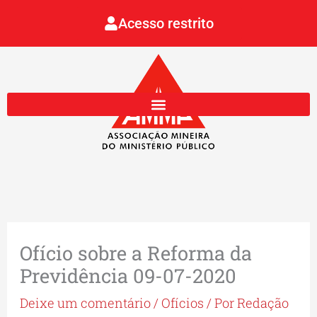
Ir
Acesso restrito
para
o
conteúdo
Ofício sobre a Reforma da
Previdência 09-07-2020
Deixe um comentário
/
Ofícios
/ Por
Redação