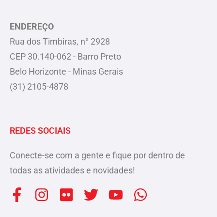
ENDEREÇO
Rua dos Timbiras, n° 2928
CEP 30.140-062 - Barro Preto
Belo Horizonte - Minas Gerais
(31) 2105-4878
REDES SOCIAIS
Conecte-se com a gente e fique por dentro de
todas as atividades e novidades!
F
I
F
T
Y
W
a
n
l
w
o
h