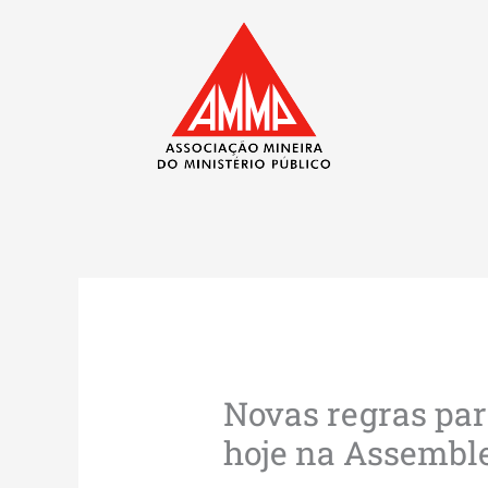
Ir
para
o
conteúdo
Novas regras par
hoje na Assembl