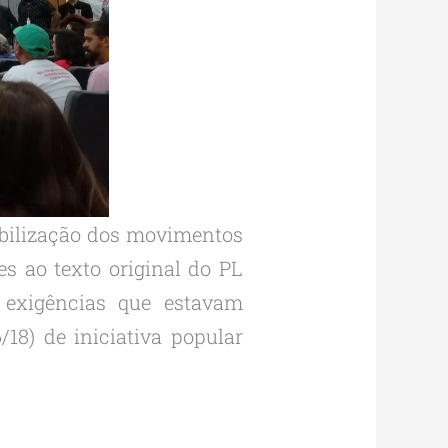
obilização dos movimentos
ões ao texto original do PL
 exigências que estavam
18) de iniciativa popular