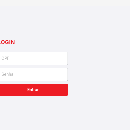
LOGIN
cpf
senha
Entrar