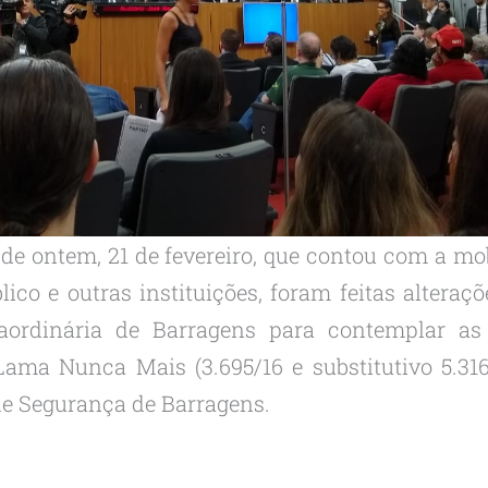
 de ontem, 21 de fevereiro, que contou com a m
lico e outras instituições, foram feitas alteraç
aordinária de Barragens para contemplar as
ama Nunca Mais (3.695/16 e substitutivo 5.316/
 de Segurança de Barragens.