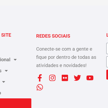
 SITE
REDES SOCIAIS
Conecte-se com a gente e
fique por dentro de todas as
cional
atividades e novidades!
s
F
W
I
F
T
Y
a
h
n
l
w
o
c
a
s
i
i
u
o
e
t
t
c
t
t
b
s
a
k
t
u