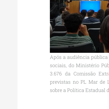
Após a audiência pública
sociais, do Ministério Púb
3.676 da Comissão Extr
previstas no PL Mar de L
sobre a Política Estadual