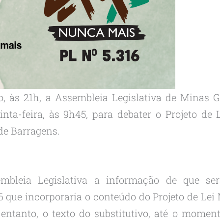
ro, às 21h, a Assembleia Legislativa de Minas 
nta-feira, às 9h45, para debater o Projeto de L
de Barragens.
mbleia Legislativa a informação de que s
16 que incorporaria o conteúdo do Projeto de L
 entanto, o texto do substitutivo, até o moment