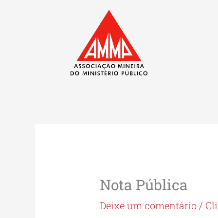
Ir
para
o
conteúdo
Nota Pública
Deixe um comentário
/
Cl