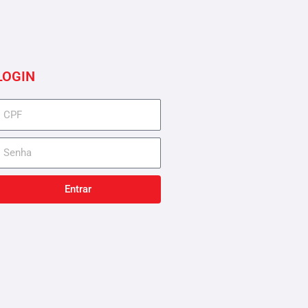
LOGIN
cpf
senha
Entrar