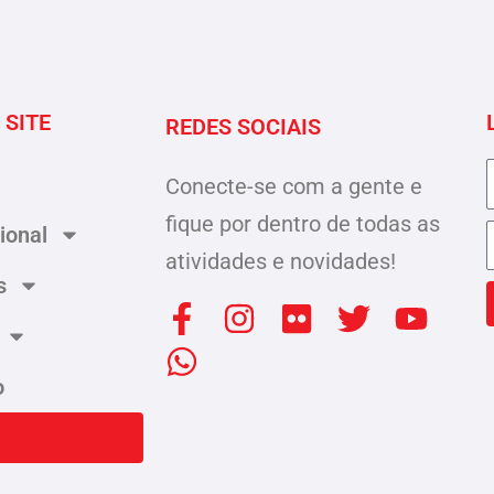
 SITE
REDES SOCIAIS
Conecte-se com a gente e
fique por dentro de todas as
cional
atividades e novidades!
s
F
W
I
F
T
Y
a
h
n
l
w
o
c
a
s
i
i
u
o
e
t
t
c
t
t
b
s
a
k
t
u
o
a
g
r
e
b