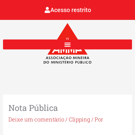
Ir
Acesso restrito
para
o
conteúdo
Nota Pública
Deixe um comentário
/
Clipping
/ Por