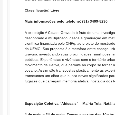
Classificação: Livre
Mais informações pelo telefone: (31) 3409-8290
A exposição A Cidade Gravada é fruto de uma investig
desdobrado e multiplicado, desde a graduação em meta
científica financiada pelo CNPq, ao projeto de mestra
da UEMG. Sua proposta é a metáfora entre espaço urb
gravura, investigando suas proximidades, similitudes, i
poéticos. Experiências e vivências com o território urb
movimento de Deriva, que permite ao corpo se tornar na
oceano. Assim são transpostas plasticamente as experi
transeuntes um olhar que busca novos significados pa
fugazes que carregam memória afetiva, nostalgia dos 
Exposição Coletiva “Abissais” – Maíria Tula, Natál
4 de maio e 24 de maio, Terças a sextas das 10h 