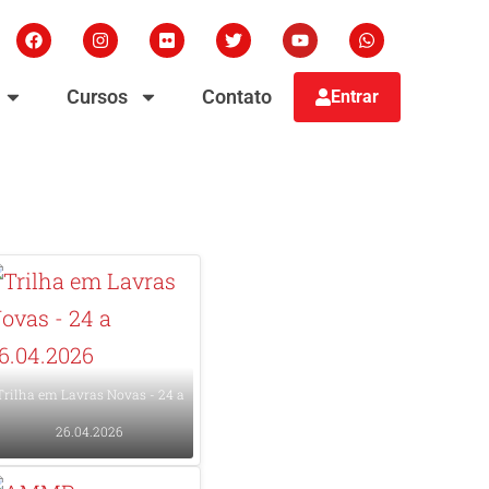
F
I
F
T
Y
W
a
n
l
w
o
h
c
s
i
i
u
a
e
t
c
t
t
t
Cursos
Contato
Entrar
b
a
k
t
u
s
o
g
r
e
b
a
o
r
r
e
p
k
a
p
m
Trilha em Lavras Novas - 24 a
26.04.2026