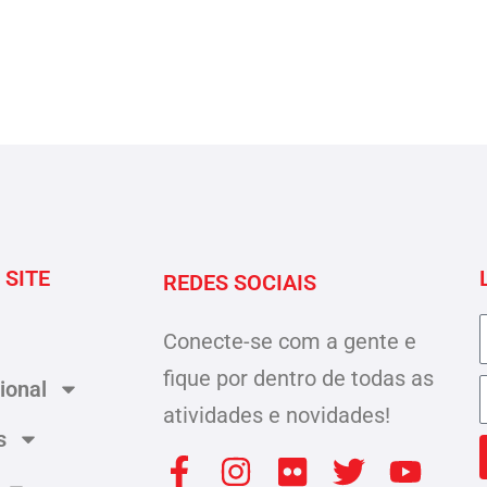
 SITE
REDES SOCIAIS
Conecte-se com a gente e
fique por dentro de todas as
cional
atividades e novidades!
s
F
W
I
F
T
Y