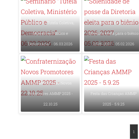
Seminário “Tutela Coletiva,
Solenidade de posse da
Ministério Público e
Diretoria eleita para o biênio
Democracia” - 06.03.2026
2026-2027 - 05.02.2026
Confraternização Novos
Promotores AMMP 2025 -
Festa das Crianças AMMP
22.10.25
2025 - 5.9.25
1