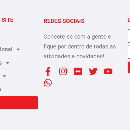
 SITE
REDES SOCIAIS
Conecte-se com a gente e
fique por dentro de todas as
cional
atividades e novidades!
s
F
W
I
F
T
Y
a
h
n
l
w
o
c
a
s
i
i
u
o
e
t
t
c
t
t
b
s
a
k
t
u
o
a
g
r
e
b
o
p
r
r
e