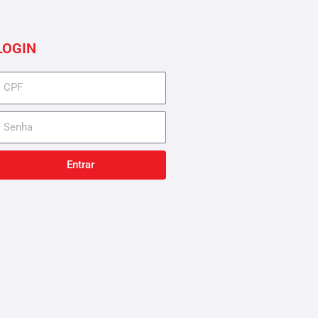
LOGIN
cpf
senha
Entrar