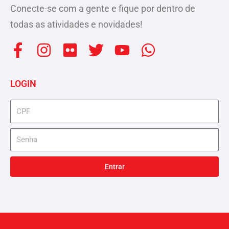
Conecte-se com a gente e fique por dentro de
todas as atividades e novidades!
F
I
F
T
Y
W
a
n
l
w
o
h
c
s
i
i
u
a
LOGIN
e
t
c
t
t
t
b
a
k
t
u
s
cpf
o
g
r
e
b
a
senha
o
r
r
e
p
k
a
p
-
m
Entrar
f