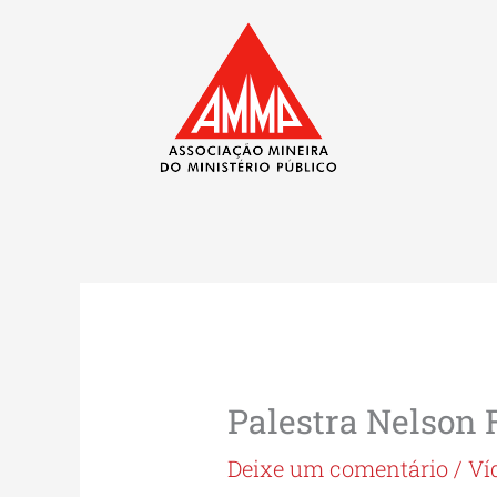
Ir
para
o
conteúdo
Palestra Nelson
Deixe um comentário
/
Ví