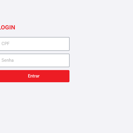
LOGIN
cpf
senha
Entrar