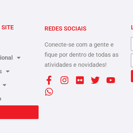
 SITE
REDES SOCIAIS
Conecte-se com a gente e
fique por dentro de todas as
cional
atividades e novidades!
s
F
W
I
F
T
Y
a
h
n
l
w
o
c
a
s
i
i
u
o
e
t
t
c
t
t
b
s
a
k
t
u
o
a
g
r
e
b