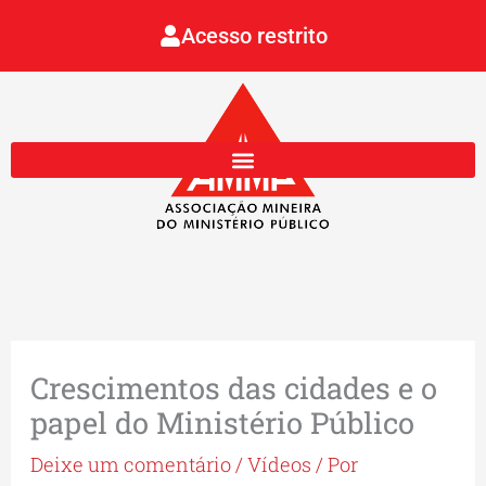
Ir
Acesso restrito
para
o
conteúdo
Crescimentos das cidades e o
papel do Ministério Público
Deixe um comentário
/
Vídeos
/ Por