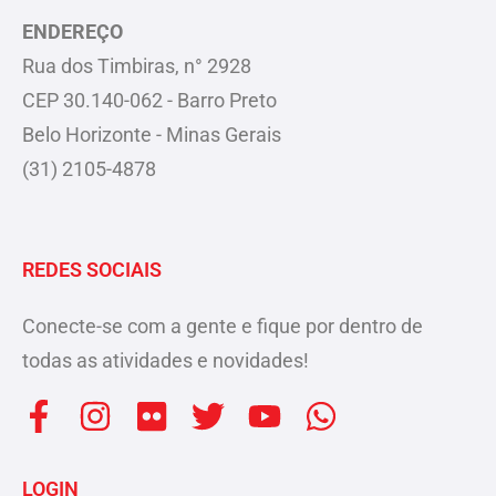
ENDEREÇO
Rua dos Timbiras, n° 2928
CEP 30.140-062 - Barro Preto
Belo Horizonte - Minas Gerais
(31) 2105-4878
REDES SOCIAIS
Conecte-se com a gente e fique por dentro de
todas as atividades e novidades!
F
I
F
T
Y
W
a
n
l
w
o
h
c
s
i
i
u
a
LOGIN