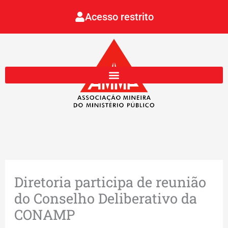
Ir
Acesso restrito
para
o
conteúdo
Diretoria participa de reunião
do Conselho Deliberativo da
CONAMP