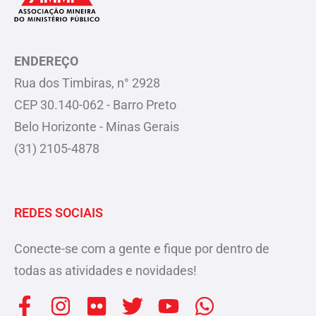
ENDEREÇO
Rua dos Timbiras, n° 2928
CEP 30.140-062 - Barro Preto
Belo Horizonte - Minas Gerais
(31) 2105-4878
REDES SOCIAIS
Conecte-se com a gente e fique por dentro de
todas as atividades e novidades!
F
I
F
T
Y
W