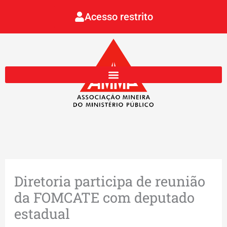
Ir
Acesso restrito
para
o
conteúdo
Diretoria participa de reunião
da FOMCATE com deputado
estadual