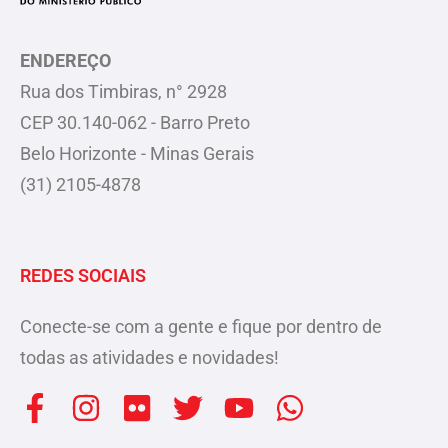
ENDEREÇO
Rua dos Timbiras, n° 2928
CEP 30.140-062 - Barro Preto
Belo Horizonte - Minas Gerais
(31) 2105-4878
REDES SOCIAIS
Conecte-se com a gente e fique por dentro de
todas as atividades e novidades!
F
I
F
T
Y
W
a
n
l
w
o
h