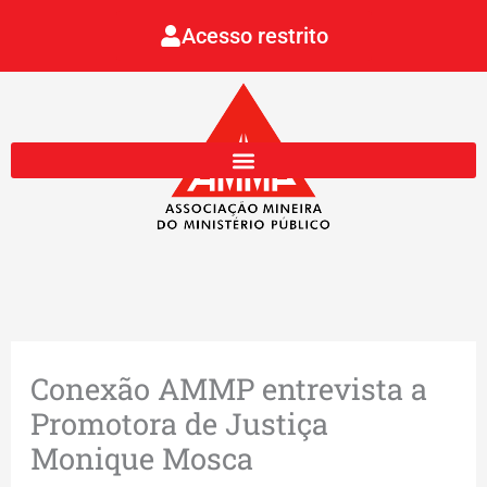
Ir
Acesso restrito
para
o
conteúdo
Conexão AMMP entrevista a
Promotora de Justiça
Monique Mosca