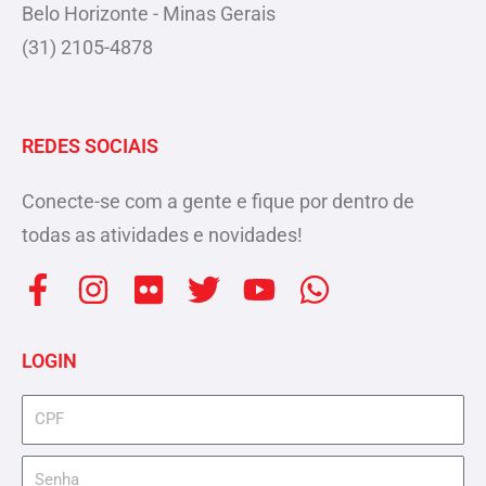
Belo Horizonte - Minas Gerais
(31) 2105-4878
REDES SOCIAIS
Conecte-se com a gente e fique por dentro de
todas as atividades e novidades!
F
I
F
T
Y
W
a
n
l
w
o
h
c
s
i
i
u
a
LOGIN
e
t
c
t
t
t
b
a
k
t
u
s
cpf
o
g
r
e
b
a
senha
o
r
r
e
p