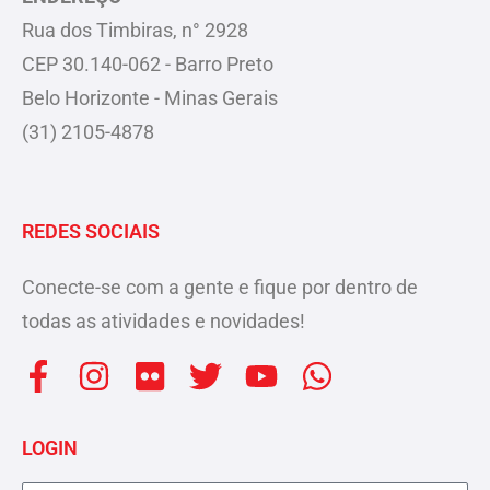
Rua dos Timbiras, n° 2928
CEP 30.140-062 - Barro Preto
Belo Horizonte - Minas Gerais
(31) 2105-4878
REDES SOCIAIS
Conecte-se com a gente e fique por dentro de
todas as atividades e novidades!
F
I
F
T
Y
W
a
n
l
w
o
h
c
s
i
i
u
a
LOGIN
e
t
c
t
t
t