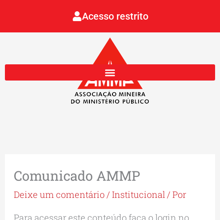
Ir
Acesso restrito
para
o
conteúdo
Comunicado AMMP
Deixe um comentário
/
Institucional
/ Por
Para acessar este conteúdo faça o login no