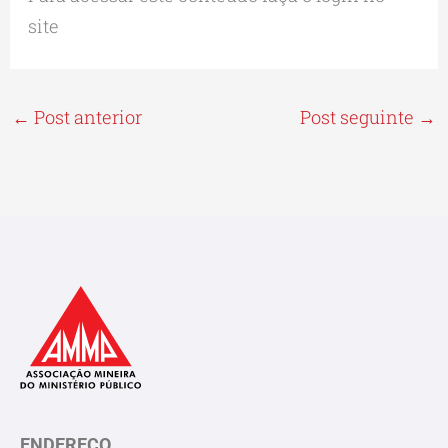
site
←
Post anterior
Post seguinte
→
ENDEREÇO