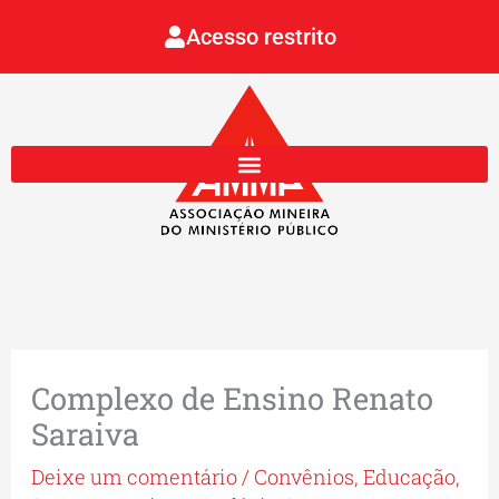
Ir
Acesso restrito
para
o
conteúdo
Complexo de Ensino Renato
Saraiva
Deixe um comentário
/
Convênios
,
Educação
,