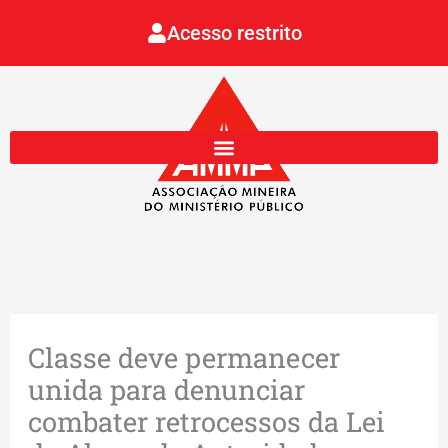
Ir
Acesso restrito
para
o
conteúdo
Classe deve permanecer
unida para denunciar
combater retrocessos da Lei