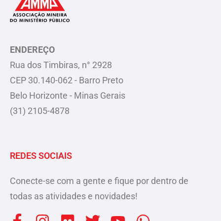
ENDEREÇO
Rua dos Timbiras, n° 2928
CEP 30.140-062 - Barro Preto
Belo Horizonte - Minas Gerais
(31) 2105-4878
REDES SOCIAIS
Conecte-se com a gente e fique por dentro de
todas as atividades e novidades!
F
I
F
T
Y
W