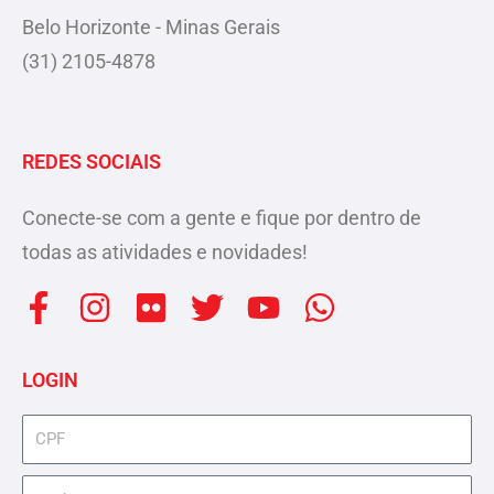
Belo Horizonte - Minas Gerais
(31) 2105-4878
REDES SOCIAIS
Conecte-se com a gente e fique por dentro de
todas as atividades e novidades!
F
I
F
T
Y
W
a
n
l
w
o
h
c
s
i
i
u
a
LOGIN
e
t
c
t
t
t
b
a
k
t
u
s
cpf
o
g
r
e
b
a
senha