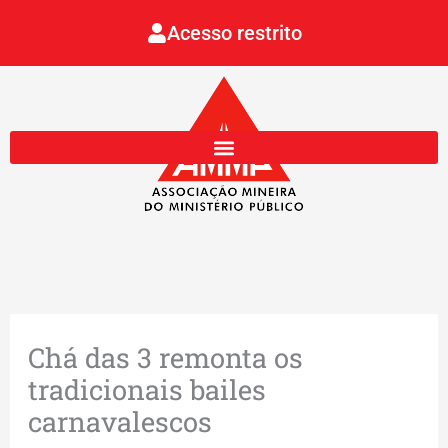
Ir
Acesso restrito
para
o
conteúdo
Chá das 3 remonta os
tradicionais bailes
carnavalescos