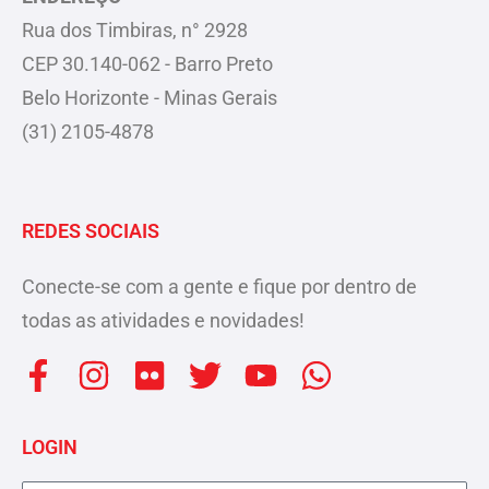
Rua dos Timbiras, n° 2928
CEP 30.140-062 - Barro Preto
Belo Horizonte - Minas Gerais
(31) 2105-4878
REDES SOCIAIS
Conecte-se com a gente e fique por dentro de
todas as atividades e novidades!
F
I
F
T
Y
W
a
n
l
w
o
h
c
s
i
i
u
a
LOGIN
e
t
c
t
t
t