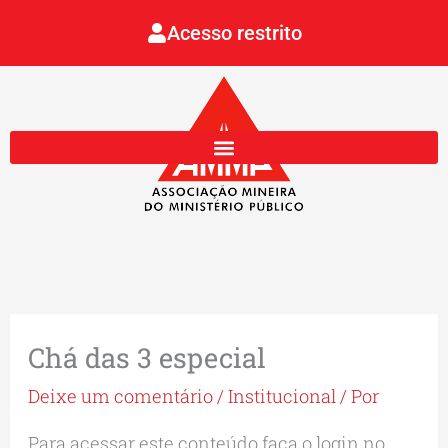
Ir
Acesso restrito
para
o
conteúdo
Chá das 3 especial
Deixe um comentário
/
Institucional
/ Por
Para acessar este conteúdo faça o login no