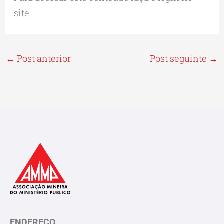
site
←
Post anterior
Post seguinte
→
ENDEREÇO