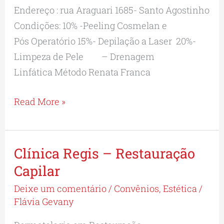
Endereço : rua Araguari 1685- Santo Agostinho
BellaCorp
Condições: 10% -Peeling Cosmelan e
Pós Operatório 15%- Depilação a Laser 20%-
Limpeza de Pele – Drenagem
Linfática Método Renata Franca
Read More »
Clínica Regis – Restauração
Clínica
Regis
Capilar
–
Deixe um comentário
/
Convênios
,
Estética
/
Restauração
Flávia Gevany
Capilar