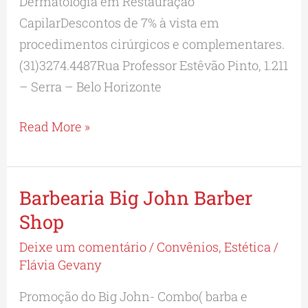
Dermatologia em Restauração
CapilarDescontos de 7% à vista em
procedimentos cirúrgicos e complementares.
(31)3274.4487Rua Professor Estêvão Pinto, 1.211
– Serra – Belo Horizonte
Read More »
Barbearia Big John Barber
Barbearia
Big
Shop
John
Deixe um comentário
/
Convênios
,
Estética
/
Barber
Flávia Gevany
Shop
Promoção do Big John- Combo( barba e