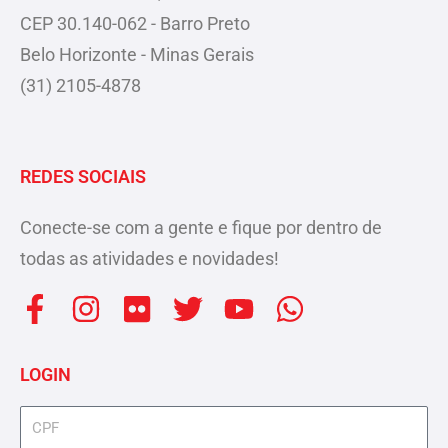
CEP 30.140-062 - Barro Preto
Belo Horizonte - Minas Gerais
(31) 2105-4878
REDES SOCIAIS
Conecte-se com a gente e fique por dentro de
todas as atividades e novidades!
F
I
F
T
Y
W
a
n
l
w
o
h
c
s
i
i
u
a
LOGIN
e
t
c
t
t
t
b
a
k
t
u
s
cpf