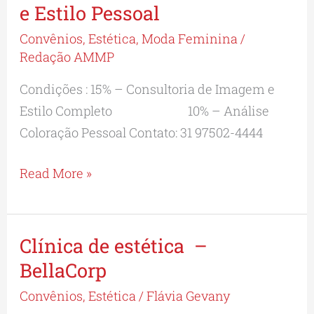
de
e Estilo Pessoal
Assis
Convênios
,
Estética
,
Moda Feminina
/
Vieira-
Redação AMMP
Consultora
Condições : 15% – Consultoria de Imagem e
de
Estilo Completo 10% – Análise
Imagem
Coloração Pessoal Contato: 31 97502-4444
e
Estilo
Read More »
Pessoal
Clínica de estética –
Clínica
de
BellaCorp
estética
Convênios
,
Estética
/
Flávia Gevany
–