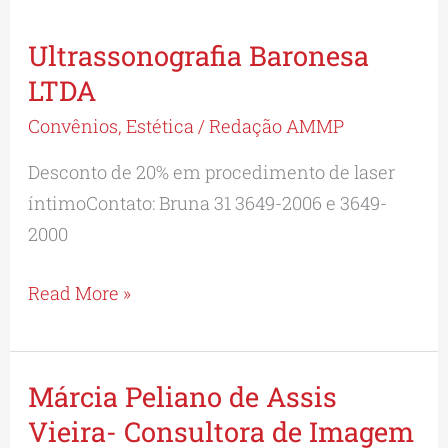
Ultrassonografia Baronesa
Ultrassonografia
Baronesa
LTDA
LTDA
Convênios
,
Estética
/
Redação AMMP
Desconto de 20% em procedimento de laser
íntimoContato: Bruna 31 3649-2006 e 3649-
2000
Read More »
Márcia Peliano de Assis
Márcia
Peliano
Vieira- Consultora de Imagem