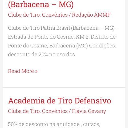
de
(Barbacena – MG)
Tiro
Clube de Tiro
,
Convênios
/
Redação AMMP
Pátria
Clube de Tiro Pátria Brasil (Barbacena – MG) –
Brasil
Estrada de Ponte do Cosme, KM 2, Distrito de
(Barbacena
Ponte do Cosme, Barbacena (MG) Condições:
–
desconto de 20% no uso dos
MG)
Read More »
Academia de Tiro Defensivo
Academia
de
Clube de Tiro
,
Convênios
/
Flávia Gevany
Tiro
50% de desconto na anuidade , cursos,
Defensivo