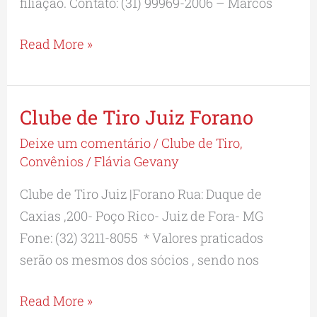
filiação. Contato: (31) 99969-2006 – Marcos
Read More »
Clube de Tiro Juiz Forano
Clube
de
Deixe um comentário
/
Clube de Tiro
,
Tiro
Convênios
/
Flávia Gevany
Juiz
Clube de Tiro Juiz |Forano Rua: Duque de
Forano
Caxias ,200- Poço Rico- Juiz de Fora- MG
Fone: (32) 3211-8055 * Valores praticados
serão os mesmos dos sócios , sendo nos
Read More »