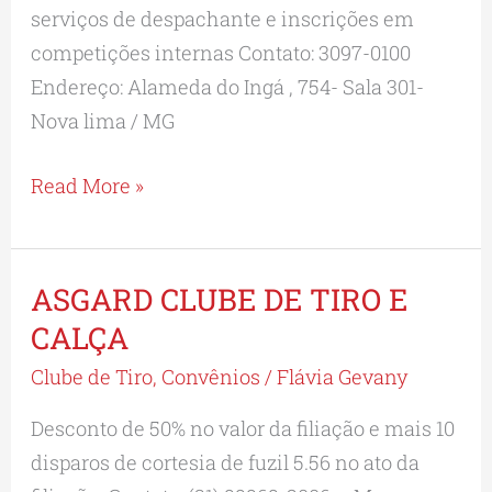
serviços de despachante e inscrições em
competições internas Contato: 3097-0100
Endereço: Alameda do Ingá , 754- Sala 301-
Nova lima / MG
Read More »
ASGARD CLUBE DE TIRO E
ASGARD
CLUBE
CALÇA
DE
Clube de Tiro
,
Convênios
/
Flávia Gevany
TIRO
Desconto de 50% no valor da filiação e mais 10
E
disparos de cortesia de fuzil 5.56 no ato da
CALÇA