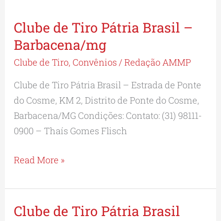
Clube de Tiro Pátria Brasil –
Clube
de
Barbacena/mg
Tiro
Clube de Tiro
,
Convênios
/
Redação AMMP
Pátria
Clube de Tiro Pátria Brasil – Estrada de Ponte
Brasil
do Cosme, KM 2, Distrito de Ponte do Cosme,
–
Barbacena/MG Condições: Contato: (31) 98111-
Barbacena/mg
0900 – Thaís Gomes Flisch
Read More »
Clube de Tiro Pátria Brasil
Clube