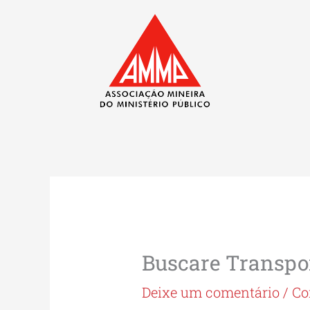
Ir
para
o
conteúdo
Buscare Transpor
Deixe um comentário
/
Co