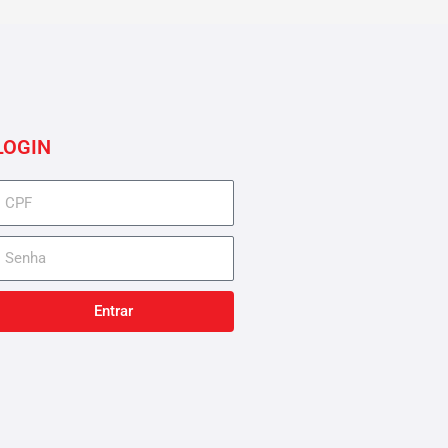
LOGIN
cpf
senha
Entrar