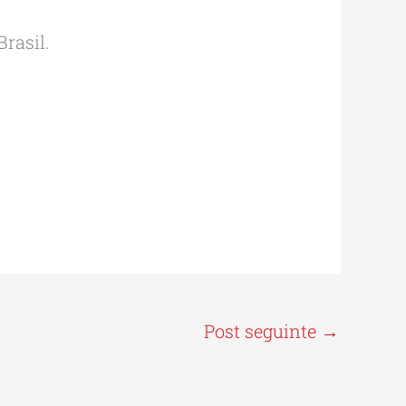
rasil.
Post seguinte
→