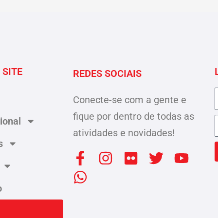
 SITE
REDES SOCIAIS
Conecte-se com a gente e
fique por dentro de todas as
cional
atividades e novidades!
s
F
W
I
F
T
Y
a
h
n
l
w
o
c
a
s
i
i
u
o
e
t
t
c
t
t
b
s
a
k
t
u