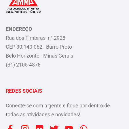
ENDEREÇO
Rua dos Timbiras, n° 2928
CEP 30.140-062 - Barro Preto
Belo Horizonte - Minas Gerais
(31) 2105-4878
REDES SOCIAIS
Conecte-se com a gente e fique por dentro de
todas as atividades e novidades!
F
I
F
T
Y
W