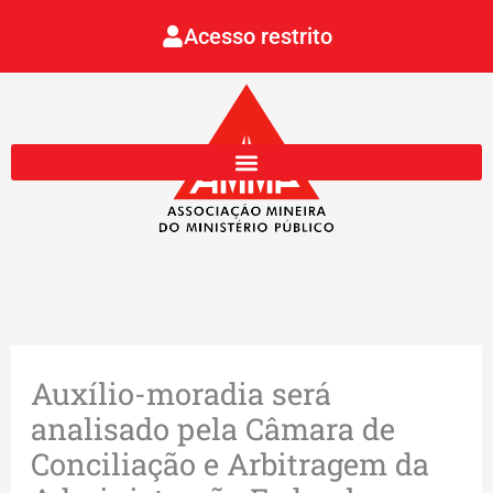
Ir
Acesso restrito
para
o
conteúdo
Auxílio-moradia será
analisado pela Câmara de
Conciliação e Arbitragem da