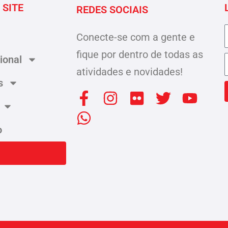
 SITE
REDES SOCIAIS
Conecte-se com a gente e
fique por dentro de todas as
cional
atividades e novidades!
s
F
W
I
F
T
Y
a
h
n
l
w
o
c
a
s
i
i
u
o
e
t
t
c
t
t
b
s
a
k
t
u
o
a
g
r
e
b
o
p
r
r
e
k
p
a
-
m