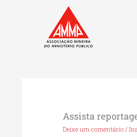
Ir
para
o
conteúdo
Assista reportag
Deixe um comentário
/
In