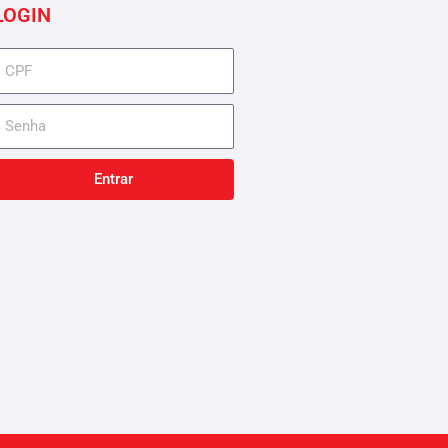
LOGIN
cpf
senha
Entrar