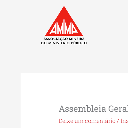
Ir
para
o
conteúdo
Assembleia Ger
Deixe um comentário
/
In