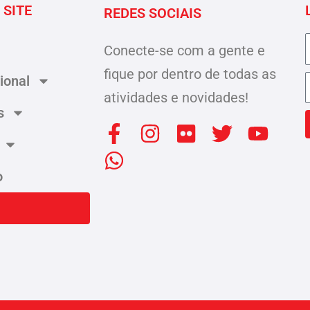
 SITE
REDES SOCIAIS
Conecte-se com a gente e
fique por dentro de todas as
cional
atividades e novidades!
s
F
W
I
F
T
Y
a
h
n
l
w
o
c
a
s
i
i
u
o
e
t
t
c
t
t
b
s
a
k
t
u
o
a
g
r
e
b
o
p
r
r
e
k
p
a
-
m