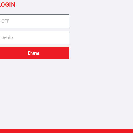
LOGIN
cpf
senha
Entrar