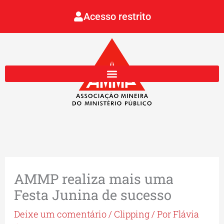
Ir
Acesso restrito
para
o
conteúdo
AMMP realiza mais uma
Festa Junina de sucesso
Deixe um comentário
/
Clipping
/ Por
Flávia