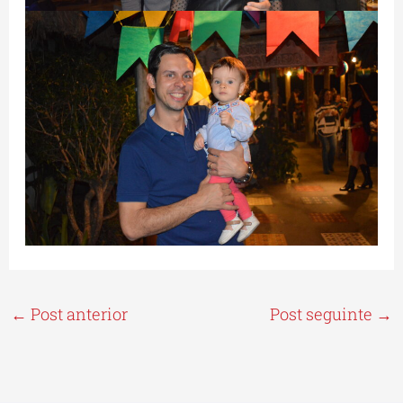
←
Post anterior
Post seguinte
→